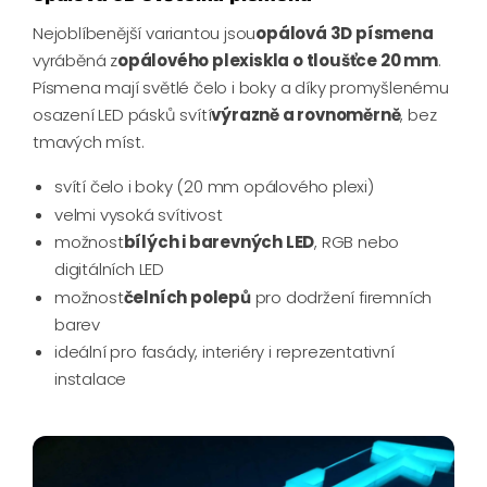
Nejoblíbenější variantou jsou
opálová 3D písmena
vyráběná z
opálového plexiskla o tloušťce 20 mm
.
Písmena mají světlé čelo i boky a díky promyšlenému
osazení LED pásků svítí
výrazně a rovnoměrně
, bez
tmavých míst.
svítí čelo i boky (20 mm opálového plexi)
velmi vysoká svítivost
možnost
bílých i barevných LED
, RGB nebo
digitálních LED
možnost
čelních polepů
pro dodržení firemních
barev
ideální pro fasády, interiéry i reprezentativní
instalace