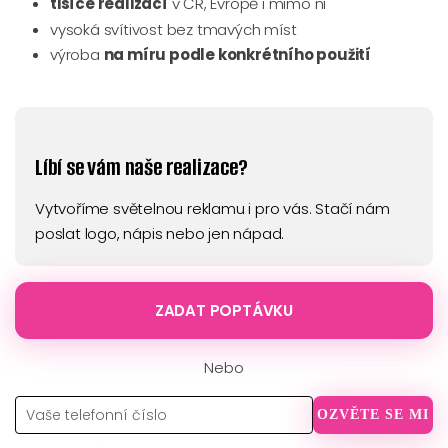
tisíce realizací
v ČR, Evropě i mimo ni
vysoká svítivost bez tmavých míst
výroba
na míru podle konkrétního použití
Líbí se vám naše realizace?
Vytvoříme světelnou reklamu i pro vás. Stačí nám
poslat logo, nápis nebo jen nápad.
ZADAT POPTÁVKU
Nebo
OZVĚTE SE MI