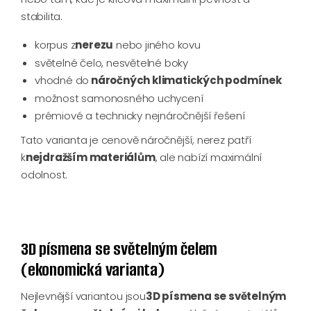
stabilita.
korpus z
nerezu
nebo jiného kovu
světelné čelo, nesvětelné boky
vhodné do
náročných klimatických podmínek
možnost samonosného uchycení
prémiové a technicky nejnáročnější řešení
Tato varianta je cenově náročnější, nerez patří
k
nejdražším materiálům
, ale nabízí maximální
odolnost.
3D písmena se světelným čelem
(ekonomická varianta)
Nejlevnější variantou jsou
3D písmena se světelným