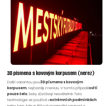
3D písmena s kovovým korpusem (nerez)
Další variantou jsou
3D písmena s kovovým
korpusem
, nejčastěji z nerezu. V tomto případě
svítí
pouze čelo
, boky zůstávají nesvětelné. Tato
technologie se používá v
extrémních podmínkách
nebo tam, kde je klíčová maximální pevnost a