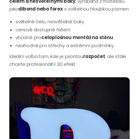
čelem a nesvětelnými boky
, vyráběná z materiálů
jako
dibond nebo forex
s volitelnou hloubkou písmen.
světelné čelo, nesvětelné boky
cenově dostupné řešení
vhodné pro
celoplošnou montáž na stěnu
nevhodné pro střechy a extrémní podmínky
Ideální volba tam, kde je prioritou
rozpočet
, ale stále
chcete profesionální 3D efekt.