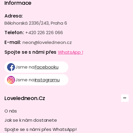
Informace
Adresa:
Bělohorská 2336/243, Praha 6
Telefon:
+420 226 226 066
E-mail:
neon@loveledneon.cz
Spojte se s námi přes
WhatsApp !
Jsme na
Facebooku
Jsme na
Instagramu
Loveledneon.Cz
O nás
Jak se k nám dostanete
Spojte se s námi přes WhatsApp!